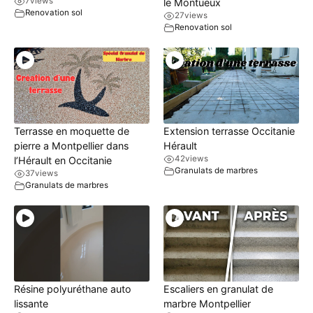
7
views
le Montueux
Renovation sol
27
views
Renovation sol
Terrasse en moquette de
Extension terrasse Occitanie
pierre a Montpellier dans
Hérault
42
views
l’Hérault en Occitanie
Granulats de marbres
37
views
Granulats de marbres
Résine polyuréthane auto
Escaliers en granulat de
lissante
marbre Montpellier